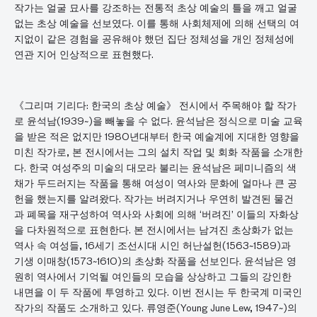
작가는 얼굴 묘사를 강조하는 전통적 초상 예술의 틀을 깨고 얼굴
없는 초상 예술을 선보였다. 이를 통해 사회체제에 의해 선택의 여
지없이 같은 경험을 공유해야 했던 집단 정체성을 개인 정체성에
연관 지어 인상적으로 표현했다.
《그리며 기리다: 한국의 초상 예술》 전시에서 주목해야 할 작가
로 윤석남(1939~)을 빼놓을 수 없다. 윤석남은 정식으로 미술 교육
을 받은 적은 없지만 1980년대부터 한국 예술계에 지대한 영향을
미친 작가로, 본 전시에서는 그의 설치 작업 및 회화 작품을 소개한
다. 한국 여성주의 미술의 대모라 불리는 윤석남은 페미니즘의 색
채가 두드러지는 작품을 통해 여성이 역사와 문화에 얼마나 큰 공
헌을 했는지를 알려왔다. 작가는 버려지거나 우연히 발견된 물건
과 폐목을 재구성하여 역사와 사회에 의해 ‘버려진’ 이들의 자화상
을 다차원적으로 표현한다. 본 전시에서는 남겨진 초상화가 없는
역사 속 여성들, 16세기 조선시대 시인 허난설헌(1563~1589)과
기생 이매창(1573~1610)의 초상화 작품을 선보인다. 윤석남은 영
원히 역사에서 기억될 여인들의 모습을 상상하고 그들의 강인한
내면을 이 두 작품에 투영하고 있다. 이번 전시는 두 한국계 미국인
작가의 작품도 소개하고 있다. 류영준(Young June Lew, 1947~)의