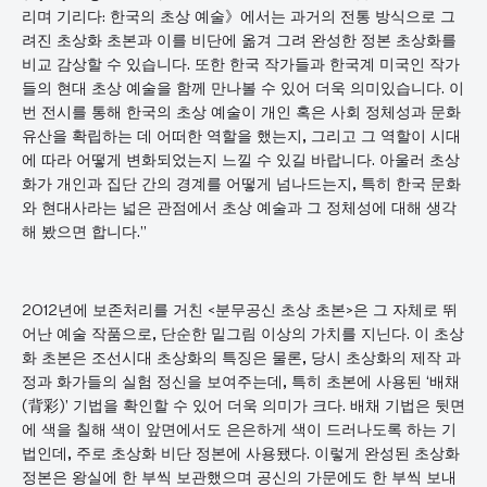
리며 기리다: 한국의 초상 예술》에서는 과거의 전통 방식으로 그
려진 초상화 초본과 이를 비단에 옮겨 그려 완성한 정본 초상화를
비교 감상할 수 있습니다. 또한 한국 작가들과 한국계 미국인 작가
들의 현대 초상 예술을 함께 만나볼 수 있어 더욱 의미있습니다. 이
번 전시를 통해 한국의 초상 예술이 개인 혹은 사회 정체성과 문화
유산을 확립하는 데 어떠한 역할을 했는지, 그리고 그 역할이 시대
에 따라 어떻게 변화되었는지 느낄 수 있길 바랍니다. 아울러 초상
화가 개인과 집단 간의 경계를 어떻게 넘나드는지, 특히 한국 문화
와 현대사라는 넓은 관점에서 초상 예술과 그 정체성에 대해 생각
해 봤으면 합니다.”
2012년에 보존처리를 거친 <분무공신 초상 초본>은 그 자체로 뛰
어난 예술 작품으로, 단순한 밑그림 이상의 가치를 지닌다. 이 초상
화 초본은 조선시대 초상화의 특징은 물론, 당시 초상화의 제작 과
정과 화가들의 실험 정신을 보여주는데, 특히 초본에 사용된 ‘배채
(背彩)’ 기법을 확인할 수 있어 더욱 의미가 크다. 배채 기법은 뒷면
에 색을 칠해 색이 앞면에서도 은은하게 색이 드러나도록 하는 기
법인데, 주로 초상화 비단 정본에 사용됐다. 이렇게 완성된 초상화
정본은 왕실에 한 부씩 보관했으며 공신의 가문에도 한 부씩 보내