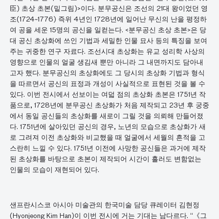
臣) 초상 초본(밑그림)>이다. 분무공신은 조선의 21대 왕이었던 영
조(1724~1776) 즉위 4년인 1728년에 일어난 무신의 난을 평정하
여 공을 세운 15명의 공신을 일컫는다. <분무공신 초상 초본>은 당
대 공신 초상화에 쓰인 기법과 세밀한 인물 묘사 등의 특징을 보여
주는 귀중한 연구 자료다. 조선시대 초상화는 유교 성리학 사상의
영향으로 인물의 얼굴 생김새 뿐만 아니라 그 내면까지도 담아내
고자 했다. 분무공신의 초상화에도 그 당시의 초상화 기법과 형식
을 따르면서 공신의 표정과 개성이 사실적으로 표현된 것을 볼 수
있다. 이번 전시에서 선보이는 여덟 점의 초상화 초본은 1751년 작
품으로, 1728년에 분무공신 초상화가 처음 제작되고 23년 후 궁중
에서 동일 공신들의 초상화를 새로이 그릴 것을 의뢰해 만들어졌
다. 1751년에 살아있던 공신의 경우, 노년의 모습으로 초상화가 새
로 그려져 이전 초상화와 비교했을 때 얼굴에서 세월의 흔적을 고
스란히 느낄 수 있다. 1751년 이전에 사망한 공신들은 과거에 제작
된 초상화를 바탕으로 초본이 제작되어 시간이 흘러도 변함없는
인물의 모습이 재현되어 있다.
샌프란시스코 아시아 미술관의 한국미술 담당 큐레이터 김현정
(Hyonjeong Kim Han)이 이번 전시에 거는 기대는 남다르다. “《그