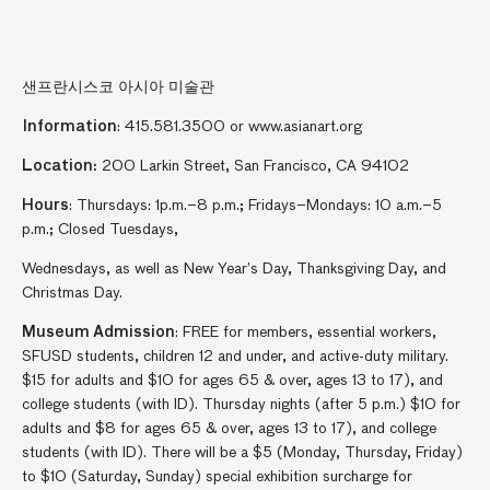
샌프란시스코
아시아
미술관
Information
: 415.581.3500 or www.asianart.org
Location:
200 Larkin Street, San Francisco, CA 94102
Hours
: Thursdays: 1p.m.–8 p.m.; Fridays–Mondays: 10 a.m.–5
p.m.; Closed Tuesdays,
Wednesdays, as well as New Year’s Day, Thanksgiving Day, and
Christmas Day.
Museum Admission
: FREE for members, essential workers,
SFUSD students, children 12 and under, and active-duty military.
$15 for adults and $10 for ages 65 & over, ages 13 to 17), and
college students (with ID). Thursday nights (after 5 p.m.) $10 for
adults and $8 for ages 65 & over, ages 13 to 17), and college
students (with ID). There will be a $5 (Monday, Thursday, Friday)
to $10 (Saturday, Sunday) special exhibition surcharge for