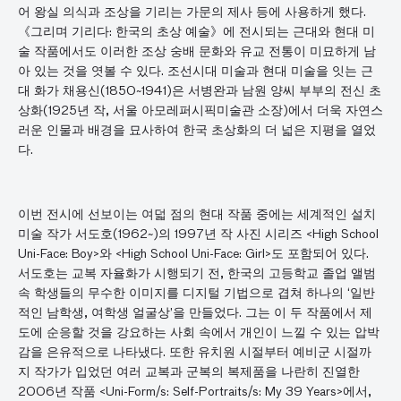
어 왕실 의식과 조상을 기리는 가문의 제사 등에 사용하게 했다.
《그리며 기리다: 한국의 초상 예술》에 전시되는 근대와 현대 미
술 작품에서도 이러한 조상 숭배 문화와 유교 전통이 미묘하게 남
아 있는 것을 엿볼 수 있다. 조선시대 미술과 현대 미술을 잇는 근
대 화가 채용신(1850~1941)은 서병완과 남원 양씨 부부의 전신 초
상화(1925년 작, 서울 아모레퍼시픽미술관 소장)에서 더욱 자연스
러운 인물과 배경을 묘사하여 한국 초상화의 더 넓은 지평을 열었
다.
이번 전시에 선보이는 여덟 점의 현대 작품 중에는 세계적인 설치
미술 작가 서도호(1962~)의 1997년 작 사진 시리즈 <High School
Uni-Face: Boy>와 <High School Uni-Face: Girl>도 포함되어 있다.
서도호는 교복 자율화가 시행되기 전, 한국의 고등학교 졸업 앨범
속 학생들의 무수한 이미지를 디지털 기법으로 겹쳐 하나의 ‘일반
적인 남학생, 여학생 얼굴상’을 만들었다. 그는 이 두 작품에서 제
도에 순응할 것을 강요하는 사회 속에서 개인이 느낄 수 있는 압박
감을 은유적으로 나타냈다. 또한 유치원 시절부터 예비군 시절까
지 작가가 입었던 여러 교복과 군복의 복제품을 나란히 진열한
2006년 작품 <Uni-Form/s: Self-Portraits/s: My 39 Years>에서,