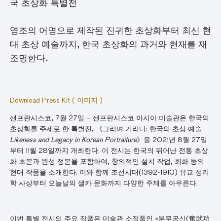
국
초상화
특별전
영조의
어명으로
제작된
진귀한
초상화부터
최신
현
대
초상
예술까지
,
한국
초상화의
과거와
현재를
재
조명한다
.
Download Press Kit ( 이미지 )
샌프란시스코, 7월 27일 – 샌프란시스코 아시아 미술관은 한국의
초상화를 주제로 한 특별전, 《그리며 기리다: 한국의 초상 예술
Likeness and Legacy in Korean Portraiture
》을 2021년 8월 27일
부터 11월 28일까지 개최한다. 이 전시는 한국의 뛰어난 전통 초상
화 초본과 완성 정본을 포함하여, 창의적인 설치 작업, 회화 등의
현대 작품을 소개한다. 이와 함께 조선시대(1392~1910) 유교 성리
학 사상부터 오늘날의 셀카 문화까지 다양한 주제를 아우른다.
이번 특별 전시의 주요 작품은 미술관 소장품인 <분무공신(奮武功